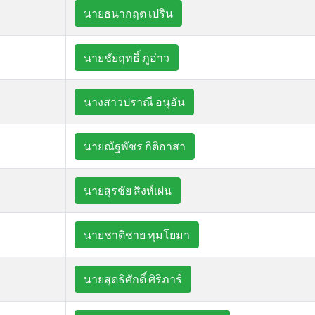
นายธนากฤต เปริน
นายชัยฤทธิ์ ภูอ่าว
นางสาวปราณี อนุอัน
นายณัฐพัชร กิติอาสา
นายสุรชัย สิงห์เผ่น
นายชาติชาย ทุมโยมา
นายสุดธิศักดิ์ ศิริภาร์