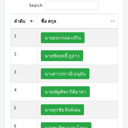
Search:
ลำดับ
ชื่อ สกุล
1
นายธนากฤต เปริน
2
นายชัยฤทธิ์ ภูอ่าว
3
นางสาวปราณี อนุอัน
4
นายณัฐพัชร กิติอาสา
5
นายสุรชัย สิงห์เผ่น
6
นายชาติชาย ทุมโยมา